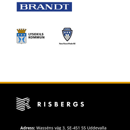
Adress:
Wasséns väg 3, SE-451 55 Uddevalla